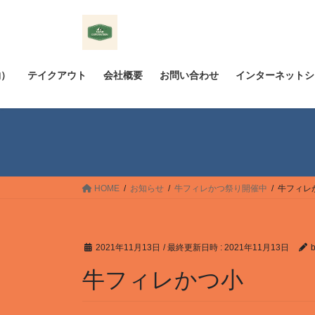
コ
ナ
ン
ビ
テ
ゲ
ン
ー
ツ
シ
約）
テイクアウト
会社概要
お問い合わせ
インターネットシ
へ
ョ
ス
ン
キ
に
ッ
移
プ
動
HOME
お知らせ
牛フィレかつ祭り開催中
牛フィレ
2021年11月13日
/ 最終更新日時 :
2021年11月13日
b
牛フィレかつ小