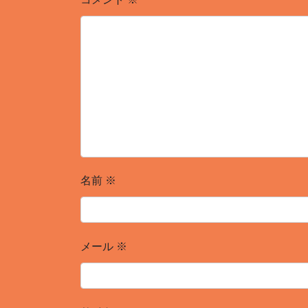
名前
※
メール
※